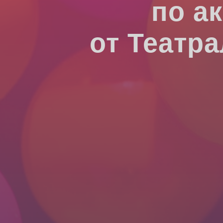
по а
от Театр