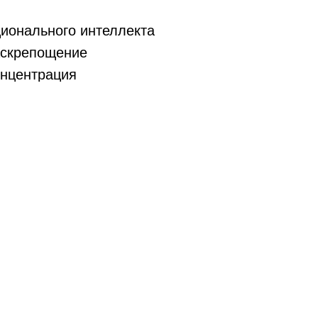
ионального интеллекта
аскрепощение
онцентрация
чное высказывание
вые друзья
ключает в себя упражнения из таких дисципл
терство;
ечь и ораторское искусство;
вижение.
я на мастер-классе:
устить «тело в дело», попробуем 5 упражнений,