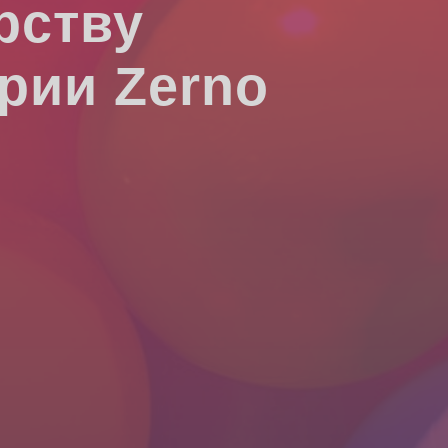
рству
рии Zerno