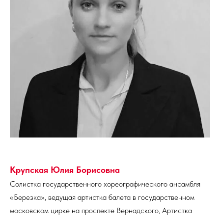
Крупская Юлия Борисовна
Солистка государственного хореографического ансамбля
«Березка», ведущая артистка балета в государственном
московском цирке на проспекте Вернадского, Артистка