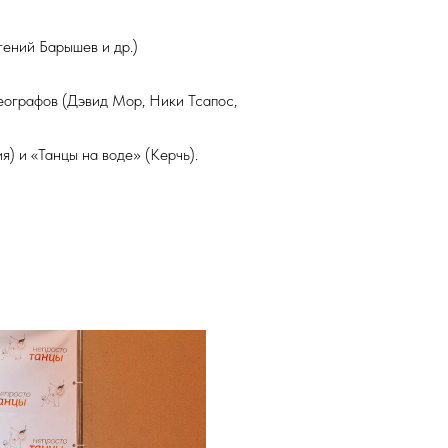
гений Барышев и др.)
еографов (Дэвид Мор, Ники Тсапос,
) и «Танцы на воде» (Керчь).