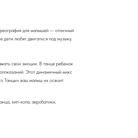
ореография для малышей — отличный
е дети любят двигаться под музыку.
жать свои эмоции. В танце ребенок
вопоказаний. Этот динамичный микс
о Танцы» ваш малыш их освоит.
нца, хип-хопа, акробатики,