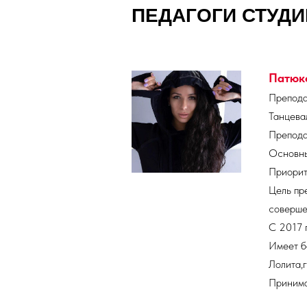
ПЕДАГОГИ СТУДИ
Патюк
Препода
Танцева
Препода
Основны
Приорите
Цель пр
соверше
С 2017 
Имеет б
Лолита,
Принима