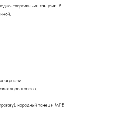
традно-спортивными танцами. В
иной.
ореографии.
ских хореографов.
mporary), народный танец и МРВ