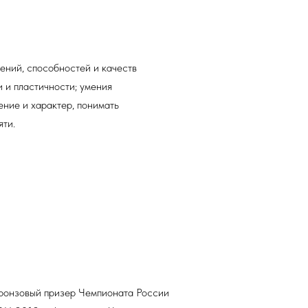
ний, способностей и качеств
и и пластичности; умения
ение и характер, понимать
яти.
бронзовый призер Чемпионата России