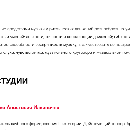
ие средствами музыки и ритмических движений разнообразных уме
ств и умений: ловкости, точности и координации движений; гибкост
итие способности воспринимать музыку, т. е. чувствовать ее настро
 слуха, чувства ритма; музыкального кругозора и музыкальной пам
СТУДИИ
ва Анастасия Ильинична
итель клубного формирования II категории. Действующий танцор, 